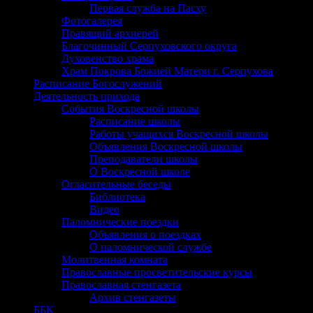
Первая служба на Пасху
Фотогалерея
Правящий архиерей
Благочинный Серпуховского округа
Духовенство храма
Храм Покрова Божией Матери г. Серпухова
Расписание Богослужений
Деятельность прихода
События Воскресной школы
Расписание школы
Работы учащихся Воскресной школы
Объявления Воскресной школы
Преподаватели школы
О Воскресной школе
Огласительные беседы
Библиотека
Видео
Паломнические поездки
Объявления о поездках
О паломнической службе
Молитвенная комната
Православные просветительские курсы
Православная стенгазета
Архив стенгазеты
ББК