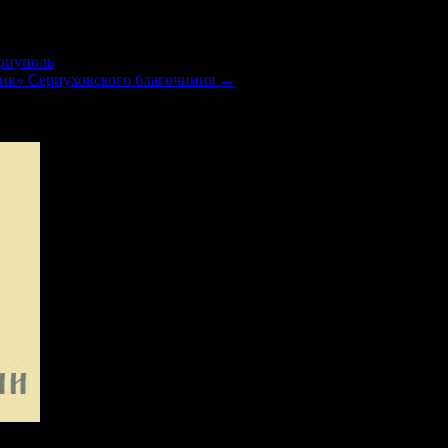
риуполь
Лик» Серпуховского благочиния
→