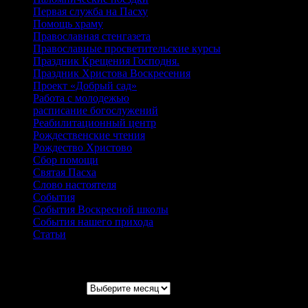
Первая служба на Пасху
Помощь храму
Православная стенгазета
Православные просветительские курсы
Праздник Крещения Господня.
Праздник Христова Воскресения
Проект «Добрый сад»
Работа с молодежью
расписание богослужений
Реабилитационный центр
Рождественские чтения
Рождество Христово
Сбор помощи
Святая Пасха
Слово настоятеля
События
События Воскресной школы
События нашего прихода
Статьи
Архивы записей
Архивы записей