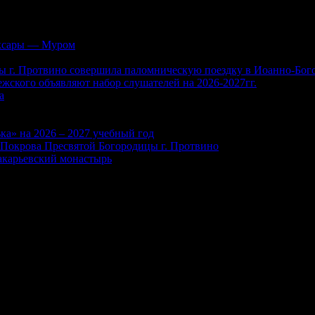
аксары — Муром
ы г. Протвино совершила паломническую поездку в Иоанно-Бо
жского объявляют набор слушателей на 2026-2027гг.
а
ка» на 2026 – 2027 учебный год
м Покрова Пресвятой Богородицы г. Протвино
акарьевский монастырь