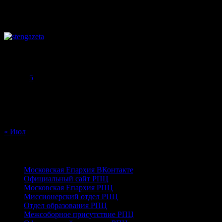
Август 2026
Пн
Вт
Ср
Чт
Пт
Сб
Вс
1
2
3
4
5
6
7
8
9
10
11
12
13
14
15
16
17
18
19
20
21
22
23
24
25
26
27
28
29
30
31
« Июл
ПРАВОСЛАВНЫЕ
Московская Епархия ВКонтакте
Официальный сайт РПЦ
Московская Епархия РПЦ
Миссионерский отдел РПЦ
Отдел образования РПЦ
Межсоборное присутствие РПЦ