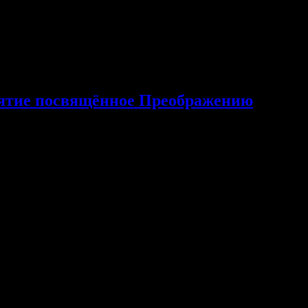
иятие посвящённое Преображению
иятие посвящённое Преображению Господа Бога и Спаса нашего
е Преображения Господа, о Яблочном Спасе, семейных
одов и поздравил всех присутст­вующих с праздником