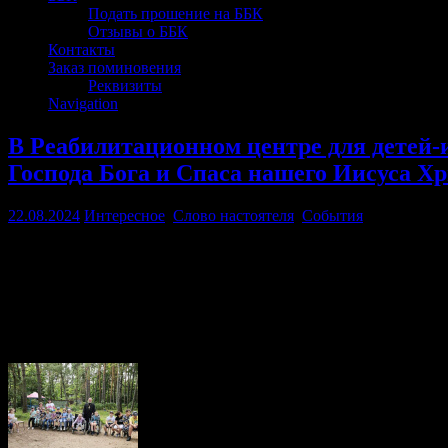
Подать прошение на ББК
Отзывы о ББК
Контакты
Заказ поминовения
Реквизиты
Navigation
В Реабилитационном центре для детей
Господа Бога и Спаса нашего Иисуса Х
22.08.2024
Интересное
,
Слово настоятеля
,
События
21 августа, протоиерей Павел посетил Реабилитационный цен
Иисуса Христа. На нем присутствовали воспитанники и педаго
традициях, вместе читали стихи, отгадывали загадки.
Протоиерей Павел расс­казал ребятам о истории этого церковно
Преображения Господа, пожелав всем мира, любви и взаимопо