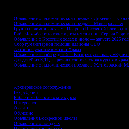
Свежие записи
Объявление о паломнической поездке в Дивеево — Сан
Объявление о паломнической поездке в Малоярославец
Группа паломников храма Покрова Пресвятой Богородиц
Библейско-богословские курсы имени прп. Сергия Радоне
Объявление о Крестных ходах в июле — августе 2026 год
Сбор гуманитарной помощи для зоны СВО
Активное участие в жизни Храма
Объявление о наборе детей в Воскресную школу «Купель
Для детей из КДЦ «Протон» состоялась экскурсия в хра
Объявление о паломнической поездке в Желтоводский М
Рубрики
Архиерейское богослужение
Без рубрики
Библейско-богословские курсы
Интересное
О сайте
Обучение
Объявления Воскресной школы
Объявления о поездках
Паломнические поездки