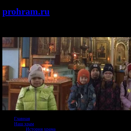
prohram.ru
Храм Покрова Пресвятой Богородицы г
Главная
Наш храм
История храма