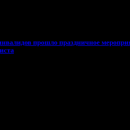
-инвалидов прошло праздничное меропр
риста
тр для детей-инвалидов, в котором прошло праздничное меропр
ги. В игровой программе ребята делились знаниями о праздник
го праздника, о традиции освящения воды, яблок, винограда, пл
нимания.