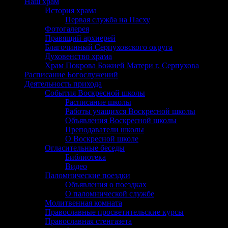
Наш храм
История храма
Первая служба на Пасху
Фотогалерея
Правящий архиерей
Благочинный Серпуховского округа
Духовенство храма
Храм Покрова Божией Матери г. Серпухова
Расписание Богослужений
Деятельность прихода
События Воскресной школы
Расписание школы
Работы учащихся Воскресной школы
Объявления Воскресной школы
Преподаватели школы
О Воскресной школе
Огласительные беседы
Библиотека
Видео
Паломнические поездки
Объявления о поездках
О паломнической службе
Молитвенная комната
Православные просветительские курсы
Православная стенгазета