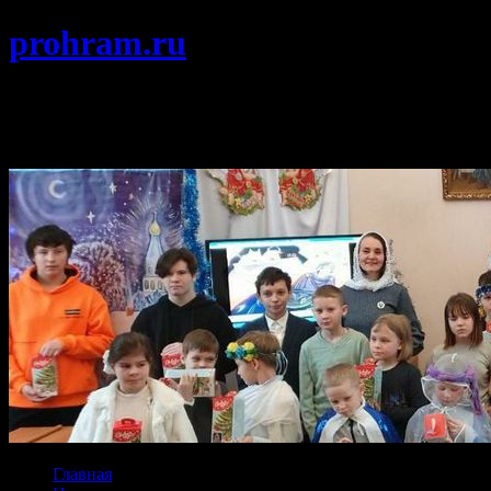
prohram.ru
Храм Покрова Пресвятой Богородицы
г. Протвино Подольской епархии
Главная