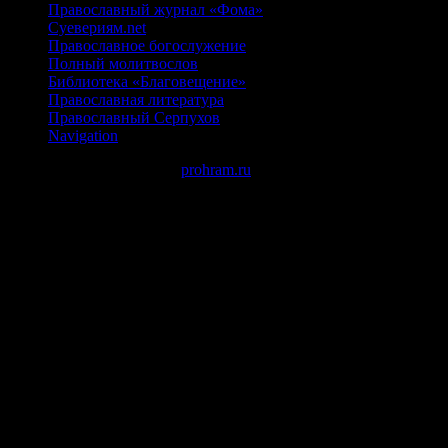
Православный журнал «Фома»
Суевериям.net
Православное богослужение
Полный молитвослов
Библиотека «Благовещение»
Православная литература
Православный Серпухов
Navigation
Авторские права © 2026
prohram.ru
создано с помощью