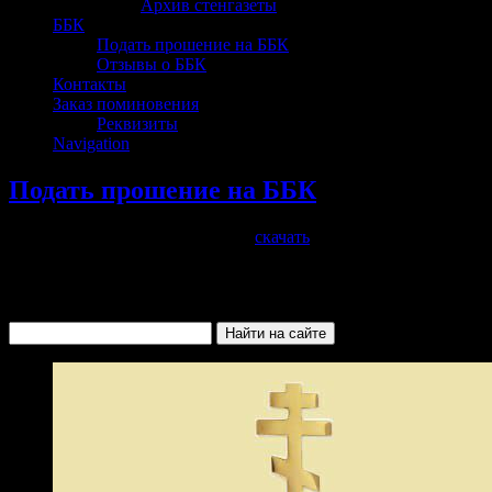
Архив стенгазеты
ББК
Подать прошение на ББК
Отзывы о ББК
Контакты
Заказ поминовения
Реквизиты
Navigation
Подать прошение на ББК
На данной странице Вы можете
скачать
прошение,
распечатать, заполнить и передать за свечной ящик.
Спаси Господь!