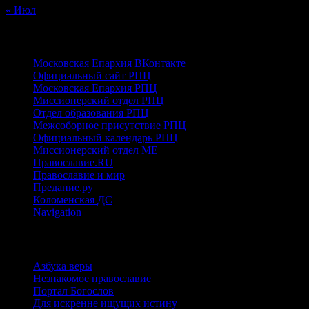
« Июл
ПРАВОСЛАВНЫЕ
Московская Епархия ВКонтакте
Официальный сайт РПЦ
Московская Епархия РПЦ
Миссионерский отдел РПЦ
Отдел образования РПЦ
Межсоборное присутствие РПЦ
Официальный календарь РПЦ
Миссионерский отдел МЕ
Православие.RU
Православие и мир
Предание.ру
Коломенская ДС
Navigation
ИНТЕРНЕТ-РЕСУРСЫ
Азбука веры
Незнакомое православие
Портал Богослов
Для искренне ищущих истину