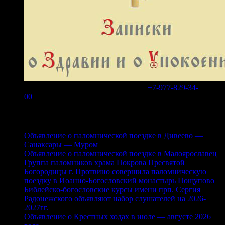
В WhatsApp или Telegram на номер
+7-977-829-34-
00
Свежие записи
Объявление о паломнической поездке в Дивеево —
Санаксары — Муром
Объявление о паломнической поездке в Малоярославец
Группа паломников храма Покрова Пресвятой
Богородицы г. Протвино совершила паломническую
поездку в Иоанно-Богословский монастырь Пощупово
Библейско-богословские курсы имени прп. Сергия
Радонежского объявляют набор слушателей на 2026-
2027гг.
Объявление о Крестных ходах в июле — августе 2026