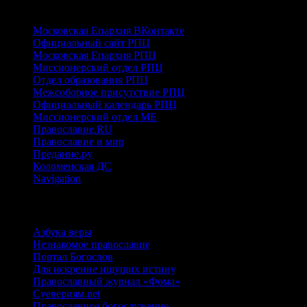
ПРАВОСЛАВНЫЕ
Московская Епархия ВКонтакте
Официальный сайт РПЦ
Московская Епархия РПЦ
Миссионерский отдел РПЦ
Отдел образования РПЦ
Межсоборное присутствие РПЦ
Официальный календарь РПЦ
Миссионерский отдел МЕ
Православие.RU
Православие и мир
Предание.ру
Коломенская ДС
Navigation
ИНТЕРНЕТ-РЕСУРСЫ
Азбука веры
Незнакомое православие
Портал Богослов
Для искренне ищущих истину
Православный журнал «Фома»
Суевериям.net
Православное богослужение