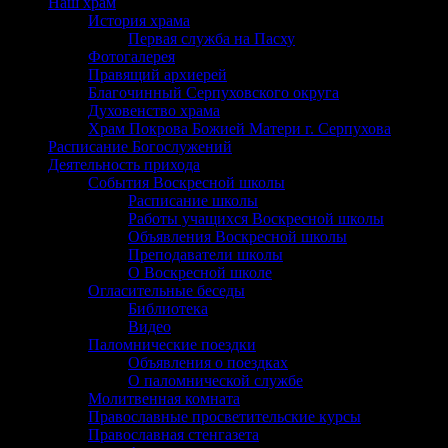
Наш храм
История храма
Первая служба на Пасху
Фотогалерея
Правящий архиерей
Благочинный Серпуховского округа
Духовенство храма
Храм Покрова Божией Матери г. Серпухова
Расписание Богослужений
Деятельность прихода
События Воскресной школы
Расписание школы
Работы учащихся Воскресной школы
Объявления Воскресной школы
Преподаватели школы
О Воскресной школе
Огласительные беседы
Библиотека
Видео
Паломнические поездки
Объявления о поездках
О паломнической службе
Молитвенная комната
Православные просветительские курсы
Православная стенгазета