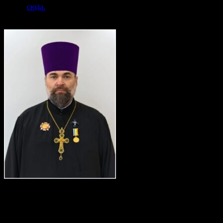
нажав
сюда.
Ректор Курсов: Епископ Зарайский Константин, ректор
Коломенской духовной Семинарии
Заведующий Серпуховским отделением №3 Протвино:
Протоиерей Павел Пиданов.