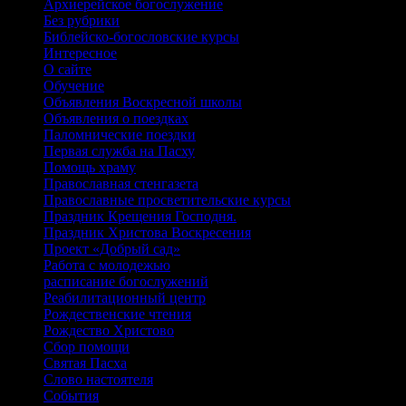
Архиерейское богослужение
Без рубрики
Библейско-богословские курсы
Интересное
О сайте
Обучение
Объявления Воскресной школы
Объявления о поездках
Паломнические поездки
Первая служба на Пасху
Помощь храму
Православная стенгазета
Православные просветительские курсы
Праздник Крещения Господня.
Праздник Христова Воскресения
Проект «Добрый сад»
Работа с молодежью
расписание богослужений
Реабилитационный центр
Рождественские чтения
Рождество Христово
Сбор помощи
Святая Пасха
Слово настоятеля
События