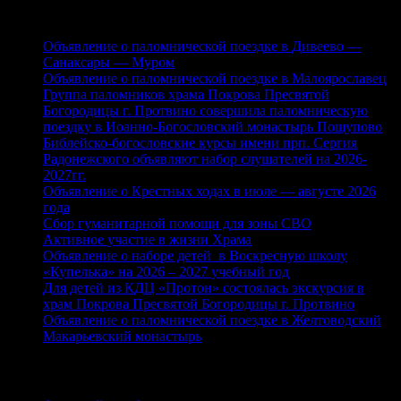
Свежие записи
Объявление о паломнической поездке в Дивеево —
Санаксары — Муром
Объявление о паломнической поездке в Малоярославец
Группа паломников храма Покрова Пресвятой
Богородицы г. Протвино совершила паломническую
поездку в Иоанно-Богословский монастырь Пощупово
Библейско-богословские курсы имени прп. Сергия
Радонежского объявляют набор слушателей на 2026-
2027гг.
Объявление о Крестных ходах в июле — августе 2026
года
Сбор гуманитарной помощи для зоны СВО
Активное участие в жизни Храма
Объявление о наборе детей в Воскресную школу
«Купелька» на 2026 – 2027 учебный год
Для детей из КДЦ «Протон» состоялась экскурсия в
храм Покрова Пресвятой Богородицы г. Протвино
Объявление о паломнической поездке в Желтоводский
Макарьевский монастырь
Рубрики