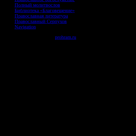
Полный молитвослов
Библиотека «Благовещение»
Православная литература
Православный Серпухов
Navigation
Авторские права © 2026
prohram.ru
создано с помощью