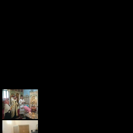
Преподаватели:
Протоиерей Павел Пиданов — настоятель храма Всех Святых
в земле Российской просиявших г. Протвино.
Тархановская Оксана Станиславовна – Миссионерско-
катехизаторские курсы Коломенской духовной семинарии
Московской епархии (миссионер-катехизатор, работник с
молодёжью), окончила Ивановский ГУ.
Моисеева Людмила Николаевна — окончила Российский
православный университет имени апостола Иоанна
Богослова.
Слушатели Библейско-богословских курсов (1, 2 курс), а
также слушатели православного лектория имеют возможность
прослушать несколько дисциплин.