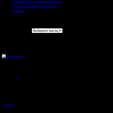
События Воскресной школы
События нашего прихода
Статьи
Архивы записей
Архивы записей
Август 2026
Пн
Вт
Ср
Чт
Пт
Сб
Вс
1
2
3
4
5
6
7
8
9
10
11
12
13
14
15
16
17
18
19
20
21
22
23
24
25
26
27
28
29
30
31
« Июл