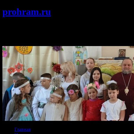
prohram.ru
Храм Покрова Пресвятой Богородицы
г. Протвино Подольской епархии
Главная