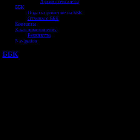
Архив стенгазеты
ББК
Подать прошение на ББК
Отзывы о ББК
Контакты
Заказ поминовения
Реквизиты
Navigation
ББК
Епархиальные Библейско-богословские курсы им прп
Сергия Радонежского.
Серпуховское отделение №3 г. Протвино.
При нашем Храме уже много лет действуют Епархиальные
Библейско-богословские курсы имени преподобного Сергия
Радонежского. Слушателем курсов может стать каждый
прихожанин, достигший совершеннолетия. По окончании
выдаётся свидетельство.
Занятия проходят по выходным. Курсы могут посещать
основные слушатели, подавшие прошение на зачисление, а
также, вольнослушатели. Скачать прошение Вы сможете