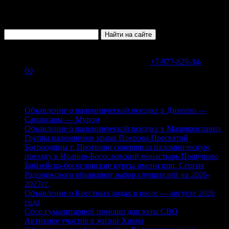
В WhatsApp или Telegram на номер
+7-977-829-34-
00
Свежие записи
Объявление о паломнической поездке в Дивеево —
Санаксары — Муром
Объявление о паломнической поездке в Малоярославец
Группа паломников храма Покрова Пресвятой
Богородицы г. Протвино совершила паломническую
поездку в Иоанно-Богословский монастырь Пощупово
Библейско-богословские курсы имени прп. Сергия
Радонежского объявляют набор слушателей на 2026-
2027гг.
Объявление о Крестных ходах в июле — августе 2026
года
Сбор гуманитарной помощи для зоны СВО
Активное участие в жизни Храма