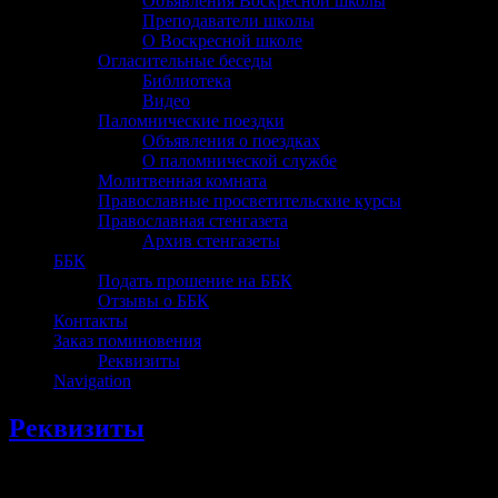
Объявления Воскресной школы
Преподаватели школы
О Воскресной школе
Огласительные беседы
Библиотека
Видео
Паломнические поездки
Объявления о поездках
О паломнической службе
Молитвенная комната
Православные просветительские курсы
Православная стенгазета
Архив стенгазеты
ББК
Подать прошение на ББК
Отзывы о ББК
Контакты
Заказ поминовения
Реквизиты
Navigation
Реквизиты
НОВОСТЬ