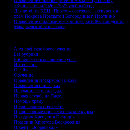
Объявление о наборе детей в Воскресную школу
«Купелька» на 2026 – 2027 учебный год
Для детей из КДЦ «Протон» состоялась экскурсия в
храм Покрова Пресвятой Богородицы г. Протвино
Объявление о паломнической поездке в Желтоводский
Макарьевский монастырь
Рубрики
Архиерейское богослужение
Без рубрики
Библейско-богословские курсы
Интересное
О сайте
Обучение
Объявления Воскресной школы
Объявления о поездках
Паломнические поездки
Первая служба на Пасху
Помощь храму
Православная стенгазета
Православные просветительские курсы
Праздник Крещения Господня.
Праздник Христова Воскресения
Проект «Добрый сад»