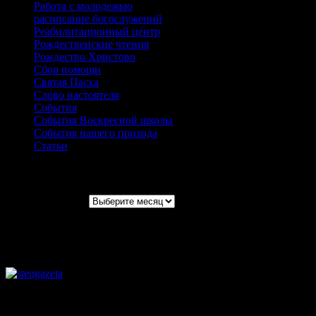
Работа с молодежью
расписание богослужений
Реабилитационный центр
Рождественские чтения
Рождество Христово
Сбор помощи
Святая Пасха
Слово настоятеля
События
События Воскресной школы
События нашего прихода
Статьи
Архивы записей
Архивы записей
Август 2026
Пн
Вт
Ср
Чт
Пт
Сб
Вс