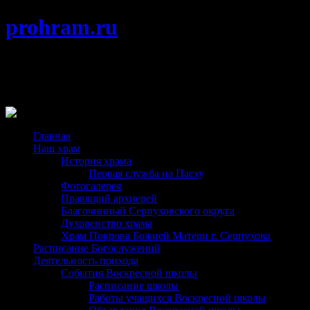
prohram.ru
Храм Покрова Пресвятой Богородицы
г. Протвино Подольской епархии
Главная
Наш храм
История храма
Первая служба на Пасху
Фотогалерея
Правящий архиерей
Благочинный Серпуховского округа
Духовенство храма
Храм Покрова Божией Матери г. Серпухова
Расписание Богослужений
Деятельность прихода
События Воскресной школы
Расписание школы
Работы учащихся Воскресной школы