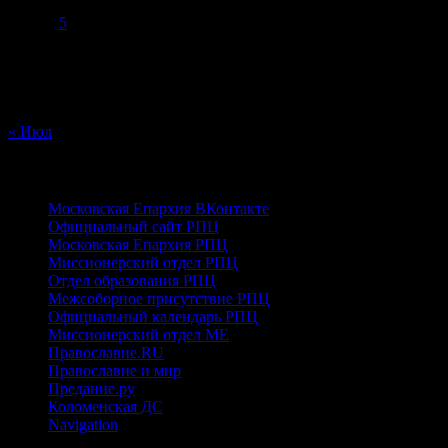
1
2
3
4
5
6
7
8
9
10
11
12
13
14
15
16
17
18
19
20
21
22
23
24
25
26
27
28
29
30
31
« Июл
ПРАВОСЛАВНЫЕ
Московская Епархия ВКонтакте
Официальный сайт РПЦ
Московская Епархия РПЦ
Миссионерский отдел РПЦ
Отдел образования РПЦ
Межсоборное присутствие РПЦ
Официальный календарь РПЦ
Миссионерский отдел МЕ
Православие.RU
Православие и мир
Предание.ру
Коломенская ДС
Navigation