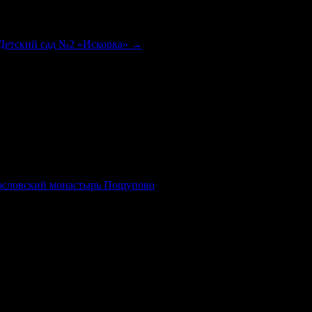
«Детский сад №2 «Искорка»
→
гословский монастырь Пощупово