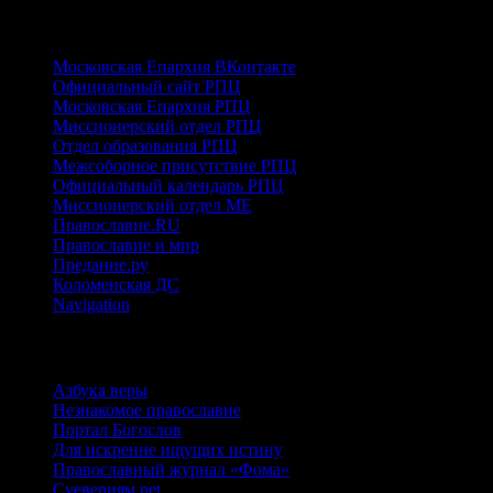
ПРАВОСЛАВНЫЕ
Московская Епархия ВКонтакте
Официальный сайт РПЦ
Московская Епархия РПЦ
Миссионерский отдел РПЦ
Отдел образования РПЦ
Межсоборное присутствие РПЦ
Официальный календарь РПЦ
Миссионерский отдел МЕ
Православие.RU
Православие и мир
Предание.ру
Коломенская ДС
Navigation
ИНТЕРНЕТ-РЕСУРСЫ
Азбука веры
Незнакомое православие
Портал Богослов
Для искренне ищущих истину
Православный журнал «Фома»
Суевериям.net