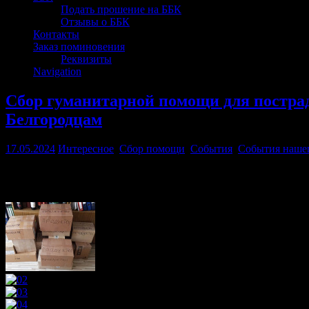
Подать прошение на ББК
Отзывы о ББК
Контакты
Заказ поминовения
Реквизиты
Navigation
Сбор гуманитарной помощи для постра
Белгородцам
17.05.2024
Интересное
,
Сбор помощи
,
События
,
События наше
16 мая в Храме Покрова Пресвятой Богородицы г.о. Протвино
бомбардировки Белгородцам.