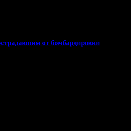
острадавшим от бомбардировки
х мирных жителей в зоне СВО и пострадавшим от