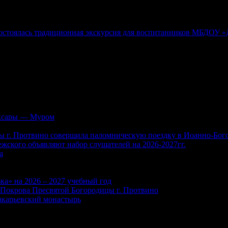
состоялась традиционная экскурсия для воспитанников МБДОУ 
аксары — Муром
ы г. Протвино совершила паломническую поездку в Иоанно-Бо
жского объявляют набор слушателей на 2026-2027гг.
а
ка» на 2026 – 2027 учебный год
м Покрова Пресвятой Богородицы г. Протвино
акарьевский монастырь