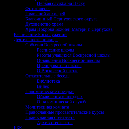
Первая служба на Пасху
Фотогалерея
Правящий архиерей
Благочинный Серпуховского округа
Духовенство храма
Храм Покрова Божией Матери г. Серпухова
Расписание Богослужений
Деятельность прихода
События Воскресной школы
Расписание школы
Работы учащихся Воскресной школы
Объявления Воскресной школы
Преподаватели школы
О Воскресной школе
Огласительные беседы
Библиотека
Видео
Паломнические поездки
Объявления о поездках
О паломнической службе
Молитвенная комната
Православные просветительские курсы
Православная стенгазета
Архив стенгазеты
ББК