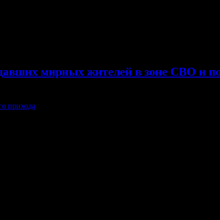
давших мирных жителей в зоне СВО и п
го прихода
 прошёл очередной сбор гуманитарной помощи для пострадавши