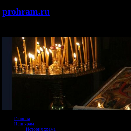
prohram.ru
Храм Покрова Пресвятой Богородицы г
Главная
Наш храм
История храма