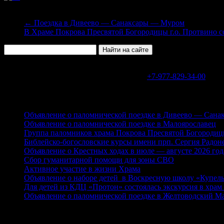
←
Поездка в Дивеево — Санаксары — Муром
В Храме Покрова Пресвятой Богородицы г.о. Протвино 
В WhatsApp или Telegram на номер
+7-977-829-34-00
Свежие записи
Объявление о паломнической поездке в Дивеево — Сан
Объявление о паломнической поездке в Малоярославец
Группа паломников храма Покрова Пресвятой Богородиц
Библейско-богословские курсы имени прп. Сергия Радоне
Объявление о Крестных ходах в июле — августе 2026 год
Сбор гуманитарной помощи для зоны СВО
Активное участие в жизни Храма
Объявление о наборе детей в Воскресную школу «Купель
Для детей из КДЦ «Протон» состоялась экскурсия в хра
Объявление о паломнической поездке в Желтоводский М
Рубрики