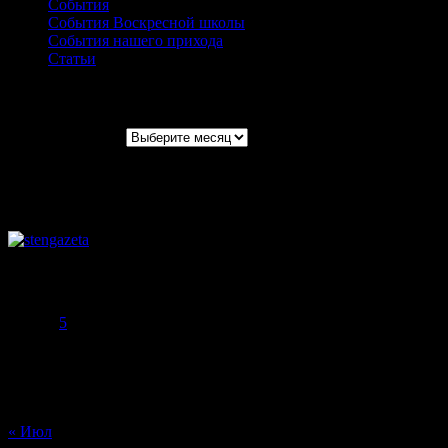
События
События Воскресной школы
События нашего прихода
Статьи
Архивы записей
Архивы записей
Август 2026
Пн
Вт
Ср
Чт
Пт
Сб
Вс
1
2
3
4
5
6
7
8
9
10
11
12
13
14
15
16
17
18
19
20
21
22
23
24
25
26
27
28
29
30
31
« Июл