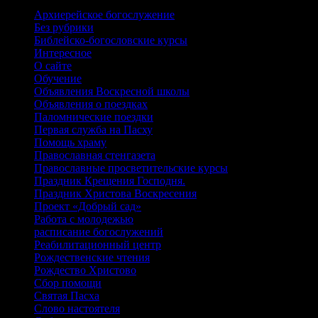
Архиерейское богослужение
Без рубрики
Библейско-богословские курсы
Интересное
О сайте
Обучение
Объявления Воскресной школы
Объявления о поездках
Паломнические поездки
Первая служба на Пасху
Помощь храму
Православная стенгазета
Православные просветительские курсы
Праздник Крещения Господня.
Праздник Христова Воскресения
Проект «Добрый сад»
Работа с молодежью
расписание богослужений
Реабилитационный центр
Рождественские чтения
Рождество Христово
Сбор помощи
Святая Пасха
Слово настоятеля