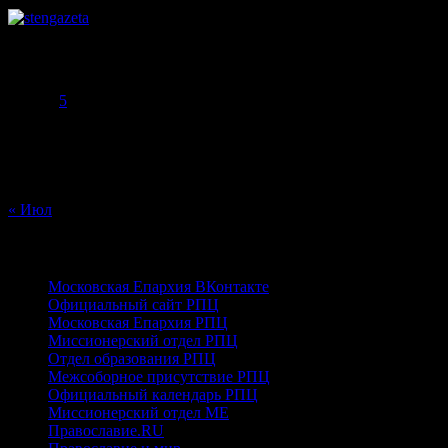
Август 2026
Пн
Вт
Ср
Чт
Пт
Сб
Вс
1
2
3
4
5
6
7
8
9
10
11
12
13
14
15
16
17
18
19
20
21
22
23
24
25
26
27
28
29
30
31
« Июл
ПРАВОСЛАВНЫЕ
Московская Епархия ВКонтакте
Официальный сайт РПЦ
Московская Епархия РПЦ
Миссионерский отдел РПЦ
Отдел образования РПЦ
Межсоборное присутствие РПЦ
Официальный календарь РПЦ
Миссионерский отдел МЕ
Православие.RU