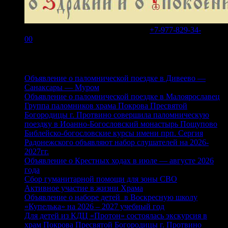
В WhatsApp или Telegram на номер
+7-977-829-34-
00
Свежие записи
Объявление о паломнической поездке в Дивеево —
Санаксары — Муром
Объявление о паломнической поездке в Малоярославец
Группа паломников храма Покрова Пресвятой
Богородицы г. Протвино совершила паломническую
поездку в Иоанно-Богословский монастырь Пощупово
Библейско-богословские курсы имени прп. Сергия
Радонежского объявляют набор слушателей на 2026-
2027гг.
Объявление о Крестных ходах в июле — августе 2026
года
Сбор гуманитарной помощи для зоны СВО
Активное участие в жизни Храма
Объявление о наборе детей в Воскресную школу
«Купелька» на 2026 – 2027 учебный год
Для детей из КДЦ «Протон» состоялась экскурсия в
храм Покрова Пресвятой Богородицы г. Протвино