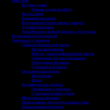
Наш храм
История храма
Первая служба на Пасху
Фотогалерея
Правящий архиерей
Благочинный Серпуховского округа
Духовенство храма
Храм Покрова Божией Матери г. Серпухова
Расписание Богослужений
Деятельность прихода
События Воскресной школы
Расписание школы
Работы учащихся Воскресной школы
Объявления Воскресной школы
Преподаватели школы
О Воскресной школе
Огласительные беседы
Библиотека
Видео
Паломнические поездки
Объявления о поездках
О паломнической службе
Молитвенная комната
Православные просветительские курсы
Православная стенгазета