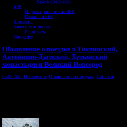
Архив стенгазеты
ББК
Подать прошение на ББК
Отзывы о ББК
Контакты
Заказ поминовения
Реквизиты
Navigation
Объявление о поездке в Тихвинский,
Антониево-Дымский, Хутынский
монастыри и Великий Новгород
05.06.2025
Интересное
,
Объявления о поездках
,
События
С 4 по 6 июля планируется поездка в Тихвинский,
Антониево-Дымский, Хутынский монастыри и Великий
Новгород. Стоимость поездки 14,5 тыс.: входит дорога,
проживание и экскурсия.
Записаться на поездку можно по тел. +79160951891