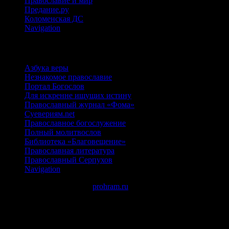
Православие и мир
Предание.ру
Коломенская ДС
Navigation
ИНТЕРНЕТ-РЕСУРСЫ
Азбука веры
Незнакомое православие
Портал Богослов
Для искренне ищущих истину
Православный журнал «Фома»
Суевериям.net
Православное богослужение
Полный молитвослов
Библиотека «Благовещение»
Православная литература
Православный Серпухов
Navigation
Авторские права © 2026
prohram.ru
создано с помощью