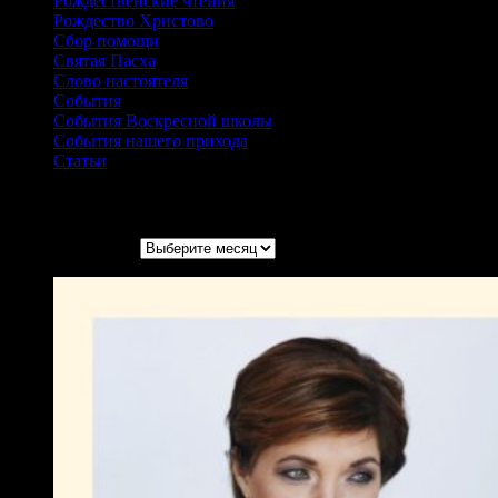
Рождественские чтения
Рождество Христово
Сбор помощи
Святая Пасха
Слово настоятеля
События
События Воскресной школы
События нашего прихода
Статьи
Архивы записей
Архивы записей