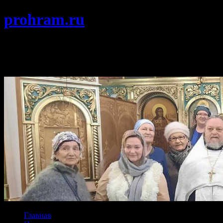
prohram.ru
Храм Покрова Пресвятой Богородицы
г. Протвино Подольской епархии
Главная