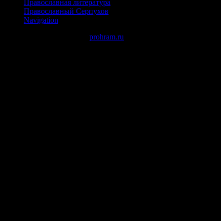
Православная литература
Православный Серпухов
Navigation
Авторские права © 2026
prohram.ru
создано с помощью