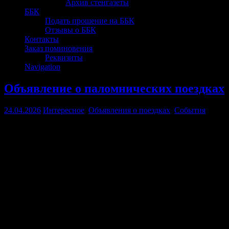
Архив стенгазеты
ББК
Подать прошение на ББК
Отзывы о ББК
Контакты
Заказ поминовения
Реквизиты
Navigation
Объявление о паломнических поездках
24.04.2026
Интересное
,
Объявления о поездках
,
События
— Свято-Георгиевский Мещовский монастырь, Воротынский
монастырь и Тихонову пустынь
— Ростов Великий, Варница, Углич, Калязин, Кашин, Сольба,
Гремячий ключ
25 мая 2026 г.
состоится паломническая поездка в Свято-
Георгиевский Мещовский монастырь, Воротынский
монастырь и Тихонову пустынь. Стоимость 3500 руб. (входит
проезд и трапеза). Запись по телефону 8-916-095-18-91.
С 5 по 7 июня
состоится паломническая поездка по маршруту