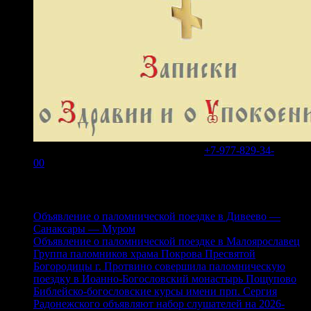
В WhatsApp или Telegram на номер
+7-977-829-34-
00
Свежие записи
Объявление о паломнической поездке в Дивеево —
Санаксары — Муром
Объявление о паломнической поездке в Малоярославец
Группа паломников храма Покрова Пресвятой
Богородицы г. Протвино совершила паломническую
поездку в Иоанно-Богословский монастырь Пощупово
Библейско-богословские курсы имени прп. Сергия
Радонежского объявляют набор слушателей на 2026-