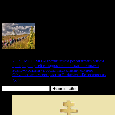
Ростов Великий, Варница, Углич, Калязин, Кашин, Сольба,
Гремячий ключ. Стоимость 15 тыс. (входит проезд, 2 ночи в
Варницком монастыре, 4 трапезы, источники на Гремячем
ключе). Запись по телефону 8-916-095-18-91.
←
В ГБУСО МО «Протвинском реабилитационном
центре для детей и подростков с ограниченными
возможностями» прошел пасхальный концерт
Объявление о мероприятии Библейско-Богословских
курсов
→