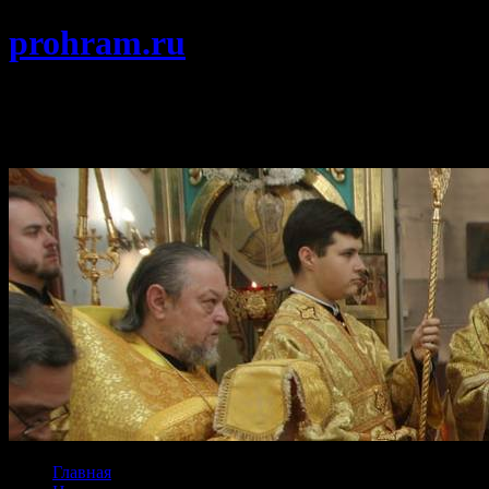
prohram.ru
Храм Покрова Пресвятой Богородицы
г. Протвино Подольской епархии
Главная