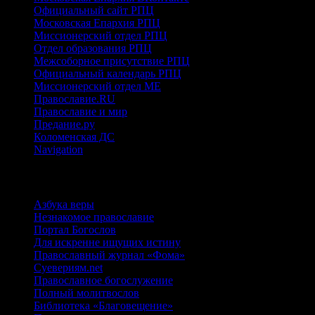
Официальный сайт РПЦ
Московская Епархия РПЦ
Миссионерский отдел РПЦ
Отдел образования РПЦ
Межсоборное присутствие РПЦ
Официальный календарь РПЦ
Миссионерский отдел МЕ
Православие.RU
Православие и мир
Предание.ру
Коломенская ДС
Navigation
ИНТЕРНЕТ-РЕСУРСЫ
Азбука веры
Незнакомое православие
Портал Богослов
Для искренне ищущих истину
Православный журнал «Фома»
Суевериям.net
Православное богослужение
Полный молитвослов
Библиотека «Благовещение»