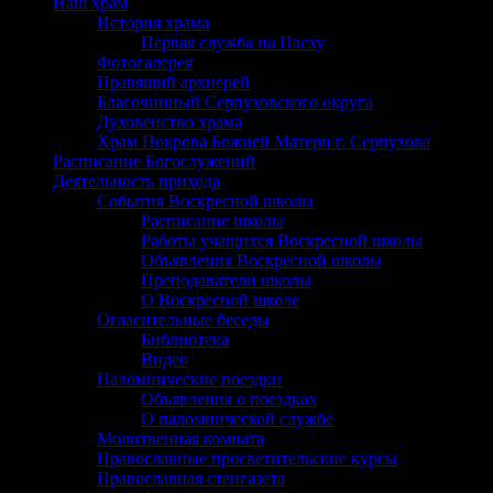
Наш храм
История храма
Первая служба на Пасху
Фотогалерея
Правящий архиерей
Благочинный Серпуховского округа
Духовенство храма
Храм Покрова Божией Матери г. Серпухова
Расписание Богослужений
Деятельность прихода
События Воскресной школы
Расписание школы
Работы учащихся Воскресной школы
Объявления Воскресной школы
Преподаватели школы
О Воскресной школе
Огласительные беседы
Библиотека
Видео
Паломнические поездки
Объявления о поездках
О паломнической службе
Молитвенная комната
Православные просветительские курсы
Православная стенгазета