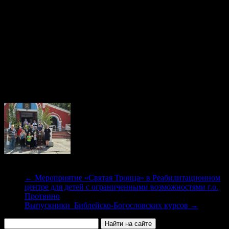
Станиславовна Тархановская. Школьники познакомились с
архитектурными особенностями и внутренним устройством
православного храма, посетили Крестильню, Купель и класс
Воскресной школы. В конце экскурсии гостям был показан
православный мультфильм.
Благодаря доступной форме и доброжелательной атмосфере,
подобные экскурсии оставляют сильное впечатление на ребят
и преподавателей, помогают больше узнать о православной
вере и Церкви Христовой.
←
Мероприятие «Святая Троица» в Реабилитационном
центре для детей с ограниченными возможностями г.о.
Протвино
Выпускники Библейско-Богословских курсов
→