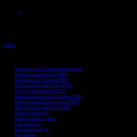
1
2
3
4
5
6
7
8
9
10
11
12
13
14
15
16
17
18
19
20
21
22
23
24
25
26
27
28
29
30
31
« Июл
ПРАВОСЛАВНЫЕ
Московская Епархия ВКонтакте
Официальный сайт РПЦ
Московская Епархия РПЦ
Миссионерский отдел РПЦ
Отдел образования РПЦ
Межсоборное присутствие РПЦ
Официальный календарь РПЦ
Миссионерский отдел МЕ
Православие.RU
Православие и мир
Предание.ру
Коломенская ДС
Navigation