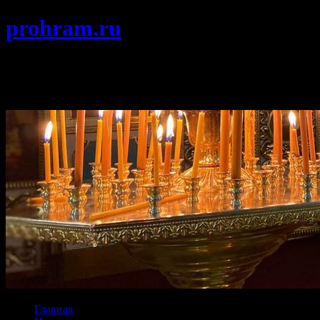
prohram.ru
Храм Покрова Пресвятой Богородицы
г. Протвино Подольской епархии
Главная