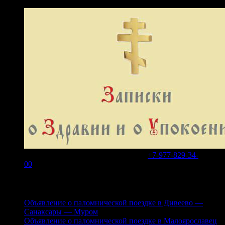
В WhatsApp или Telegram на номер
+7-977-829-34-
00
Свежие записи
Объявление о паломнической поездке в Дивеево —
Санаксары — Муром
Объявление о паломнической поездке в Малоярославец