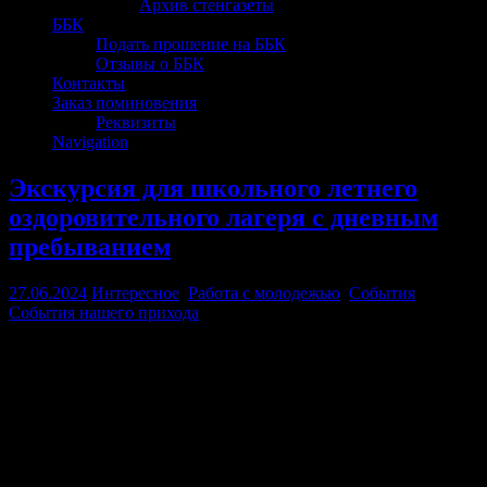
Архив стенгазеты
ББК
Подать прошение на ББК
Отзывы о ББК
Контакты
Заказ поминовения
Реквизиты
Navigation
Экскурсия для школьного летнего
оздоровительного лагеря с дневным
пребыванием
27.06.2024
Интересное
,
Работа с молодежью
,
События
,
События нашего прихода
26 июня 2024 г., в Храме Покрова Пресвятой Богородицы г.о.
Протвино состоялась традиционная экскурсия для школьного
летнего оздоровительного лагеря с дневным пребыванием в
рамках проведения совместных мероприятий с отделом
образования г.о. Протвино.
В качестве экскурсовода ребят встречала завуч Воскресной
школы и Библейско-богословских курсов Оксана