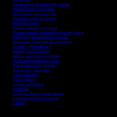
Объявления Воскресной школы
Объявления о поездках
Паломнические поездки
Первая служба на Пасху
Помощь храму
Православная стенгазета
Православные просветительские курсы
Праздник Крещения Господня.
Праздник Христова Воскресения
Проект «Добрый сад»
Работа с молодежью
расписание богослужений
Реабилитационный центр
Рождественские чтения
Рождество Христово
Сбор помощи
Святая Пасха
Слово настоятеля
События
События Воскресной школы
События нашего прихода
Статьи
Архивы записей