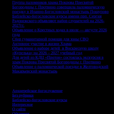
Группа паломников храма Покрова Пресвятой
Богородицы г. Протвино совершила паломническую
поездку в Иоанно-Богословский монастырь Пощупово
Библейско-богословские курсы имени прп. Сергия
Радонежского объявляют набор слушателей на 2026-
2027гг.
Объявление о Крестных ходах в июле — августе 2026
года
Сбор гуманитарной помощи для зоны СВО
Активное участие в жизни Храма
Объявление о наборе детей в Воскресную школу
«Купелька» на 2026 – 2027 учебный год
Для детей из КДЦ «Протон» состоялась экскурсия в
храм Покрова Пресвятой Богородицы г. Протвино
Объявление о паломнической поездке в Желтоводский
Макарьевский монастырь
Рубрики
Архиерейское богослужение
Без рубрики
Библейско-богословские курсы
Интересное
О сайте
Обучение