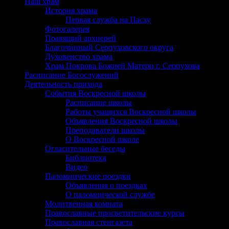
Наш храм
История храма
Первая служба на Пасху
Фотогалерея
Правящий архиерей
Благочинный Серпуховского округа
Духовенство храма
Храм Покрова Божией Матери г. Серпухова
Расписание Богослужений
Деятельность прихода
События Воскресной школы
Расписание школы
Работы учащихся Воскресной школы
Объявления Воскресной школы
Преподаватели школы
О Воскресной школе
Огласительные беседы
Библиотека
Видео
Паломнические поездки
Объявления о поездках
О паломнической службе
Молитвенная комната
Православные просветительские курсы
Православная стенгазета