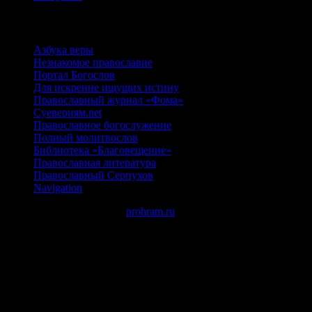
ИНТЕРНЕТ-РЕСУРСЫ
Азбука веры
Незнакомое православие
Портал Богослов
Для искренне ищущих истину
Православный журнал «Фома»
Суевериям.net
Православное богослужение
Полный молитвослов
Библиотека «Благовещение»
Православная литература
Православный Серпухов
Navigation
Авторские права © 2026
prohram.ru
создано с помощью