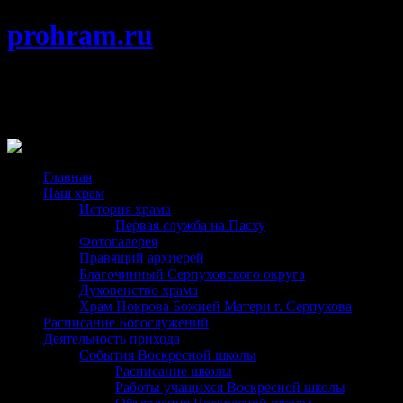
prohram.ru
Храм Покрова Пресвятой Богородицы
г. Протвино Подольской епархии
Главная
Наш храм
История храма
Первая служба на Пасху
Фотогалерея
Правящий архиерей
Благочинный Серпуховского округа
Духовенство храма
Храм Покрова Божией Матери г. Серпухова
Расписание Богослужений
Деятельность прихода
События Воскресной школы
Расписание школы
Работы учащихся Воскресной школы