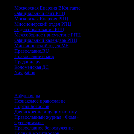
Московская Епархия ВКонтакте
Официальный сайт РПЦ
Московская Епархия РПЦ
Миссионерский отдел РПЦ
Отдел образования РПЦ
Межсоборное присутствие РПЦ
Официальный календарь РПЦ
Миссионерский отдел МЕ
Православие.RU
Православие и мир
Предание.ру
Коломенская ДС
Navigation
ИНТЕРНЕТ-РЕСУРСЫ
Азбука веры
Незнакомое православие
Портал Богослов
Для искренне ищущих истину
Православный журнал «Фома»
Суевериям.net
Православное богослужение
Полный молитвослов