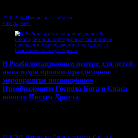
регентские курсы «Лик» Серпуховского благочиния,
приглашаем на запись всех желающих
23.08.2024
Интересное
,
События
Читать далее
В Реабилитационном центре для детей-
инвалидов прошло праздничное
мероприятие посвящённое
Преображению Господа Бога и Спаса
нашего Иисуса Христа
21 августа, протоиерей Павел посетил Реабилитационный
центр для детей-инвалидов, в котором прошло праздничное
мероприятие посвящённое Преображению Господа Бога и
Спаса нашего Иисуса Христа. На нем…
22.08.2024
Интересное
,
Слово настоятеля
,
События