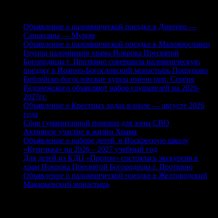
Свежие записи
Объявление о паломнической поездке в Дивеево —
Санаксары — Муром
Объявление о паломнической поездке в Малоярославец
Группа паломников храма Покрова Пресвятой
Богородицы г. Протвино совершила паломническую
поездку в Иоанно-Богословский монастырь Пощупово
Библейско-богословские курсы имени прп. Сергия
Радонежского объявляют набор слушателей на 2026-
2027гг.
Объявление о Крестных ходах в июле — августе 2026
года
Сбор гуманитарной помощи для зоны СВО
Активное участие в жизни Храма
Объявление о наборе детей в Воскресную школу
«Купелька» на 2026 – 2027 учебный год
Для детей из КДЦ «Протон» состоялась экскурсия в
храм Покрова Пресвятой Богородицы г. Протвино
Объявление о паломнической поездке в Желтоводский
Макарьевский монастырь
Рубрики