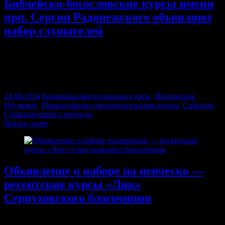
Библейско-богословские курсы имени
прп. Сергия Радонежского объявляют
набор слушателей
Курсы являются структурным подразделением Московской
епархии, занятия проводятся в нашем храме. Задачей курсов
является ознакомление слушателей со Священным Писанием
Нового и Ветхого Завета, Основами православного…
24.08.2024
Библейско-богословские курсы
,
Интересное
,
Обучение
,
Православные просветительские курсы
,
События
,
События нашего прихода
Читать далее
Объявление о наборе на певческо —
регентские курсы «Лик»
Серпуховского благочиния
Объявляется набор на дистанционное обучение на певческо —