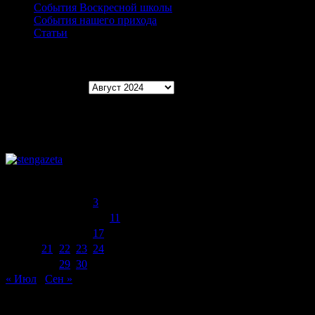
События Воскресной школы
События нашего прихода
Статьи
Архивы записей
Архивы записей
Август 2024
Пн
Вт
Ср
Чт
Пт
Сб
Вс
1
2
3
4
5
6
7
8
9
10
11
12
13
14
15
16
17
18
19
20
21
22
23
24
25
26
27
28
29
30
31
« Июл
Сен »
ПРАВОСЛАВНЫЕ