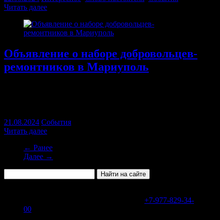
Читать далее
Объявление о наборе добровольцев-
ремонтников в Мариуполь
Набор добровольцев для ремонта частных жилых домов
нуждающихся жителей Мариуполя — пожилых, людей с
инвалидностью, одиноких женщин с детьми.
21.08.2024
События
Читать далее
← Ранее
Далее →
В WhatsApp или Telegram на номер
+7-977-829-34-
00