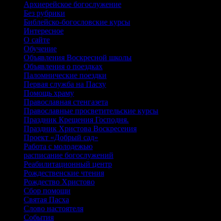
Архиерейское богослужение
Без рубрики
Библейско-богословские курсы
Интересное
О сайте
Обучение
Объявления Воскресной школы
Объявления о поездках
Паломнические поездки
Первая служба на Пасху
Помощь храму
Православная стенгазета
Православные просветительские курсы
Праздник Крещения Господня.
Праздник Христова Воскресения
Проект «Добрый сад»
Работа с молодежью
расписание богослужений
Реабилитационный центр
Рождественские чтения
Рождество Христово
Сбор помощи
Святая Пасха
Слово настоятеля
События