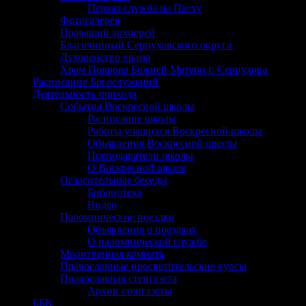
Первая служба на Пасху
Фотогалерея
Правящий архиерей
Благочинный Серпуховского округа
Духовенство храма
Храм Покрова Божией Матери г. Серпухова
Расписание Богослужений
Деятельность прихода
События Воскресной школы
Расписание школы
Работы учащихся Воскресной школы
Объявления Воскресной школы
Преподаватели школы
О Воскресной школе
Огласительные беседы
Библиотека
Видео
Паломнические поездки
Объявления о поездках
О паломнической службе
Молитвенная комната
Православные просветительские курсы
Православная стенгазета
Архив стенгазеты
ББК