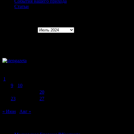
События нашего прихода
Статьи
Архивы записей
Архивы записей
Июль 2024
Пн
Вт
Ср
Чт
Пт
Сб
Вс
1
2
3
4
5
6
7
8
9
10
11
12
13
14
15
16
17
18
19
20
21
22
23
24
25
26
27
28
29
30
31
« Июн
Авг »
ПРАВОСЛАВНЫЕ