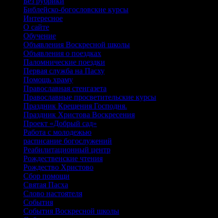
Без рубрики
Библейско-богословские курсы
Интересное
О сайте
Обучение
Объявления Воскресной школы
Объявления о поездках
Паломнические поездки
Первая служба на Пасху
Помощь храму
Православная стенгазета
Православные просветительские курсы
Праздник Крещения Господня.
Праздник Христова Воскресения
Проект «Добрый сад»
Работа с молодежью
расписание богослужений
Реабилитационный центр
Рождественские чтения
Рождество Христово
Сбор помощи
Святая Пасха
Слово настоятеля
События
События Воскресной школы