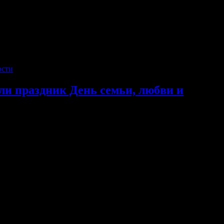
ли праздник День семьи, любви и
и и верности, который подготовили и провели педагоги
ственный молебен в честь Святых благоверных князей Петра…