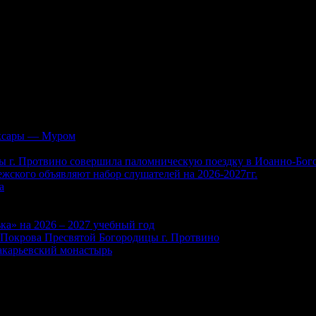
аксары — Муром
ы г. Протвино совершила паломническую поездку в Иоанно-Бо
жского объявляют набор слушателей на 2026-2027гг.
а
ка» на 2026 – 2027 учебный год
м Покрова Пресвятой Богородицы г. Протвино
акарьевский монастырь