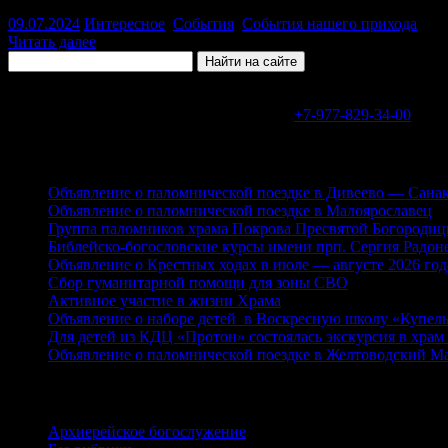
09.07.2024
Интересное
,
События
,
События нашего прихода
Читать далее
В WhatsApp или Telegram на номер
+7-977-829-34-00
Свежие записи
Объявление о паломнической поездке в Дивеево — Сан
Объявление о паломнической поездке в Малоярославец
Группа паломников храма Покрова Пресвятой Богородиц
Библейско-богословские курсы имени прп. Сергия Радоне
Объявление о Крестных ходах в июле — августе 2026 год
Сбор гуманитарной помощи для зоны СВО
Активное участие в жизни Храма
Объявление о наборе детей в Воскресную школу «Купель
Для детей из КДЦ «Протон» состоялась экскурсия в хра
Объявление о паломнической поездке в Желтоводский М
Рубрики
Архиерейское богослужение