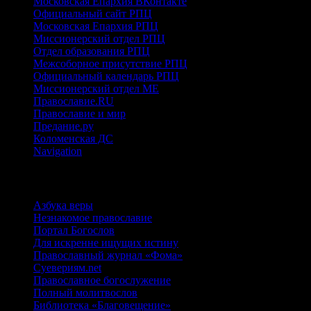
Московская Епархия ВКонтакте
Официальный сайт РПЦ
Московская Епархия РПЦ
Миссионерский отдел РПЦ
Отдел образования РПЦ
Межсоборное присутствие РПЦ
Официальный календарь РПЦ
Миссионерский отдел МЕ
Православие.RU
Православие и мир
Предание.ру
Коломенская ДС
Navigation
ИНТЕРНЕТ-РЕСУРСЫ
Азбука веры
Незнакомое православие
Портал Богослов
Для искренне ищущих истину
Православный журнал «Фома»
Суевериям.net
Православное богослужение
Полный молитвослов
Библиотека «Благовещение»