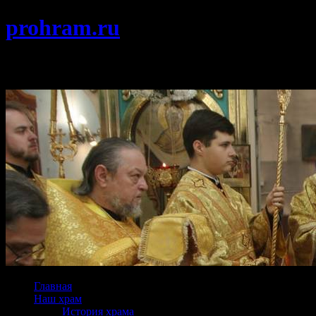
prohram.ru
Храм Покрова Пресвятой Богородицы г
Главная
Наш храм
История храма