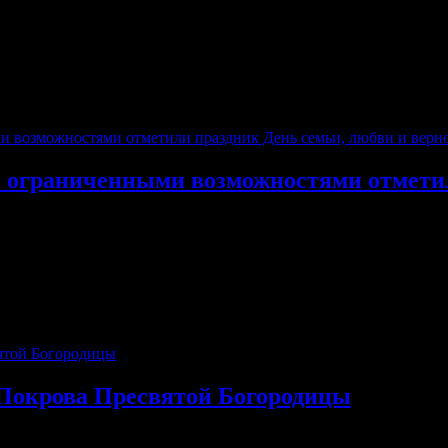
с ограниченными возможностями отмети
аниченными возможностями отметили праздник День семьи, любв
 Покрова Пресвятой Богородицы
есвятой Богородицы протоиерей Павел Пиданов отслужил торже